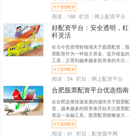
器，直接影响投资效率和决策质量。面
关于股票配资
对市场上琳琅满目的股票软....
阅读：
188
栏目：
网上配资平台
好配资平台：安全透明，杠
杆灵活
在当今投资理财领域关于股票配资，股
票配资作为一种放大资金、提升收益的
工具，正受到越来越多投资者的关注。
然而，面对市场上琳琅满目的配资平
关于股票配资
台，如何选择一个真正“好配....
阅读：
54
栏目：
网上配资平台
合肥股票配资平台优选指南
在合肥这座快速发展的城市关于股票配
资，越来越多的投资者开始关注股票配
资这一金融工具。股票配资能够放大资
金杠杆，帮助投资者在牛市中获取更高
关于股票配资
收益，但同时也伴随着风险....
阅读：
61
栏目：
配资股牛网