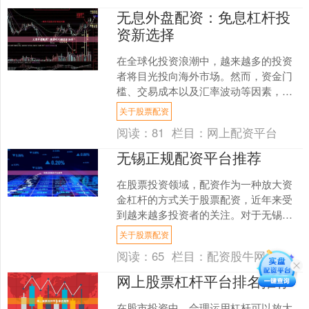
无息外盘配资：免息杠杆投
资新选择
在全球化投资浪潮中，越来越多的投资
者将目光投向海外市场。然而，资金门
槛、交易成本以及汇率波动等因素，往
往成为普通投资者参与外盘交易的障
关于股票配资
碍。近年来，一种名为“无息....
阅读：
81
栏目：
网上配资平台
无锡正规配资平台推荐
在股票投资领域，配资作为一种放大资
金杠杆的方式关于股票配资，近年来受
到越来越多投资者的关注。对于无锡本
地的投资者来说，选择一家正规、安
关于股票配资
全、透明的配资平台至关重要....
阅读：
65
栏目：
配资股牛网
网上股票杠杆平台排名推荐
在股市投资中，合理运用杠杆可以放大