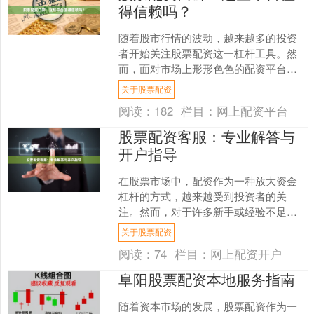
得信赖吗？
随着股市行情的波动，越来越多的投资
者开始关注股票配资这一杠杆工具。然
而，面对市场上形形色色的配资平台，
投资者最关心的莫过于“哪些平台值得信
关于股票配资
赖”。本文将从口碑角度....
阅读：
182
栏目：
网上配资平台
股票配资客服：专业解答与
开户指导
在股票市场中，配资作为一种放大资金
杠杆的方式，越来越受到投资者的关
注。然而，对于许多新手或经验不足的
投资者来说，配资流程、风险控制以及
关于股票配资
开户步骤往往存在诸多疑问。....
阅读：
74
栏目：
网上配资开户
阜阳股票配资本地服务指南
随着资本市场的发展，股票配资作为一