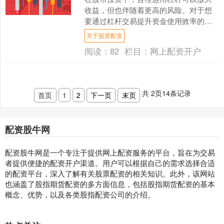
收益，但也伴随着更高的风险。对于想
要通过杠杆交易提升资金使用效率的投
资者来说，选择一个安全、合规、稳定
关于股票配资
的股票杠杆平台至关重要。....
阅读：
82
栏目：
网上配资开户
共
2
页
14
条记录
首页
1
2
下一页
末页
配资股牛网
配资股牛网是一个专注于提供网上配资服务的平台，旨在为交易
者提供便捷的配资开户渠道。用户可以根据自己的需求选择合适
的配资平台，深入了解有关股票配资的相关知识。此外，该网站
也涵盖了股指期货配资的多方面信息，包括股指期货配资的基本
概念、优势，以及各类股指配资公司的介绍。