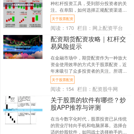
种杠杆投资工具，受到部分投资者的关
注。在阜阳，如何选择正规配资渠道、
规避潜在风险，成为本地投资者最关心
关于股票配资
的问题。本文从合规性、操....
阅读：
170
栏目：
网上配资平台
配资期货配资攻略｜杠杆交
易风险提示
在金融市场中，期货配资作为一种放大
资金使用效率的方式关于股票配资，近
年来吸引了众多投资者的关注。所谓配
资期货，是指投资者通过配资平台获得
关于股票配资
额外资金，以较小的自有资....
阅读：
154
栏目：
配资股牛网
关于股票的软件有哪些？炒
股APP推荐与评测
在当今数字化时代，股票投资已从传统
的营业厅转向手机和电脑屏幕。选择合
适的炒股软件，如同战士选择称手的兵