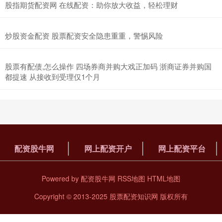
股指期货配资网 在线配资：助你放大收益，轻松理财
炒股资金配资 股票配资安全隐患重重，警惕风险
股票有配债,怎么操作 四场券商并购大戏正加码 浙商证券并购国
都提速 从接收到受理仅1个月
配资股牛网
网上配资开户
网上配资平台
Powered by
配资股牛网
RSS地图
HTML地图
Copyright
© 2013-2025
股票配资知识网
版权所有