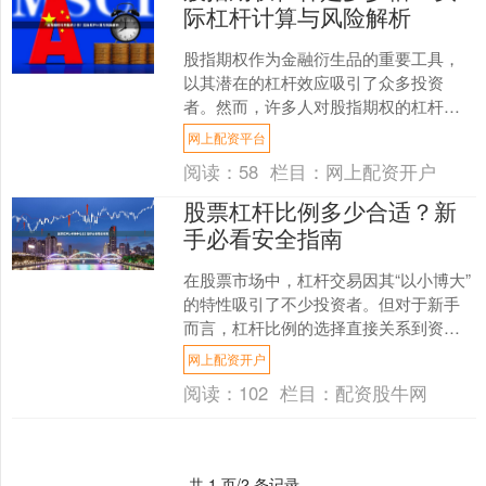
际杠杆计算与风险解析
股指期权作为金融衍生品的重要工具，
以其潜在的杠杆效应吸引了众多投资
者。然而，许多人对股指期权的杠杆倍
数存在误解，本文将深入解析股指期权
网上配资平台
的实际杠杆计算方式，并揭示....
阅读：
58
栏目：
网上配资开户
股票杠杆比例多少合适？新
手必看安全指南
在股票市场中，杠杆交易因其“以小博大”
的特性吸引了不少投资者。但对于新手
而言，杠杆比例的选择直接关系到资金
安全和收益稳定性。那么，**股票杠杆比
网上配资开户
例多少合适**？....
阅读：
102
栏目：
配资股牛网
共 1 页/2 条记录